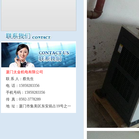
厦门太金机电有限公司
联 系 人：蔡先生
电 话：15959283356
手机号码：15959283356
传 真：0592-3778289
地 址：厦门市集美区东安前占19号之一