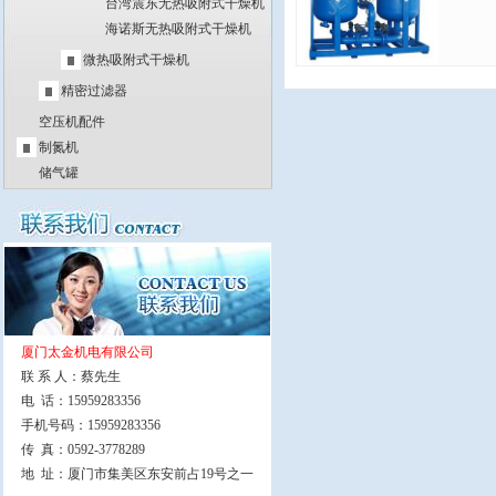
台湾震东无热吸附式干燥机
海诺斯无热吸附式干燥机
微热吸附式干燥机
精密过滤器
空压机配件
制氮机
储气罐
厦门太金机电有限公司
联 系 人：蔡先生
电 话：15959283356
手机号码：15959283356
传 真：0592-3778289
地 址：厦门市集美区东安前占19号之一