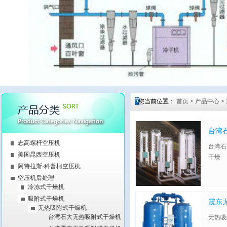
您当前位置：
首页
>
产品中心
>
台湾
志高螺杆空压机
台湾石
美国昆西空压机
干燥
阿特拉斯·科普柯空压机
空压机后处理
冷冻式干燥机
吸附式干燥机
震东
无热吸附式干燥机
台湾石大无热吸附式干燥机
无热吸