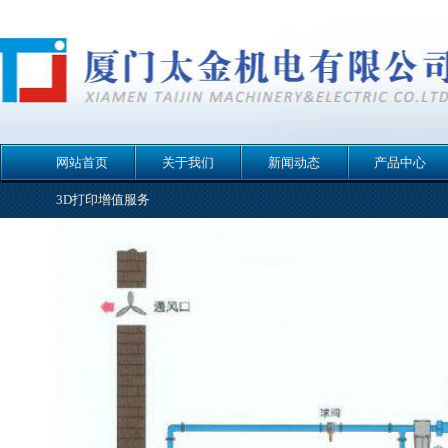
网站首页
关于我们
新闻动态
产品中心
3D打印增值服务