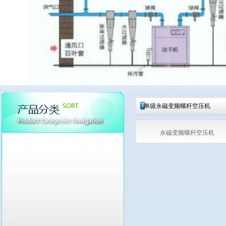
单级永磁变频螺杆空压机
永磁变频螺杆空压机