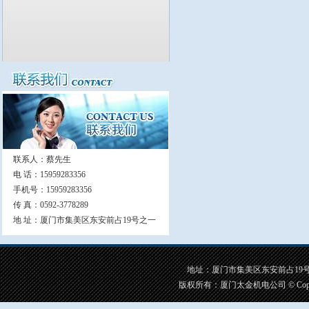
联系人：蔡先生
电 话：15959283356
手机号：15959283356
传 真：0592-3778289
地 址：厦门市集美区东安前占19号之一
地址：厦门市集美区东安前占19号之一 手
版权所有：厦门太金机电公司 © CopyRigh